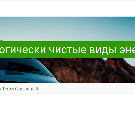
логически чистые виды эн
»
Теги
»
Страница 8