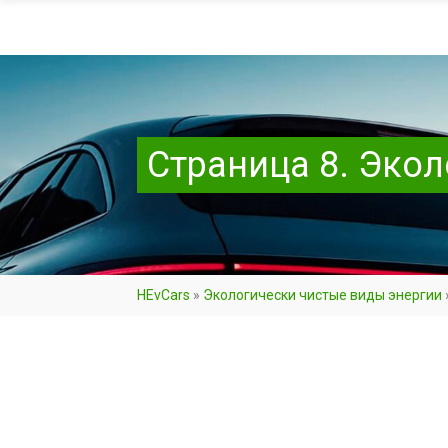
Страница 8. Эко
HEvCars
»
Экологически чистые виды энергии