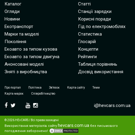
Каталог
Статті
Огляди
Станції зарядки
Новини
Корисні поради
Екотранспорт
Гід по електромобілях
Марки та моделі
Статистика
Покоління
Глосарій
Екоавто за типом кузова
Концепти
Екоавто за типом двигуна
Рейтинги
Анонсовані моделі
Таблиця порівнянь
Зняті з виробництва
Досвід використання
Про портал
Політика
Зв’язок
Карта сайту
Теми
Карта марок
Співробітництво
i@hevcars.com.ua
© 2026 HEvCARS / Всі права захищені
hevcars.com.ua
Використання матеріалів сайту
без письмового
погодження заборонено!