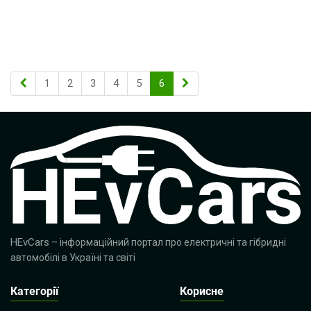
1
2
3
4
5
6
HEvCars
– інформаційний портал про електричні та гібридні
автомобілі в Україні та світі
Категорії
Корисне