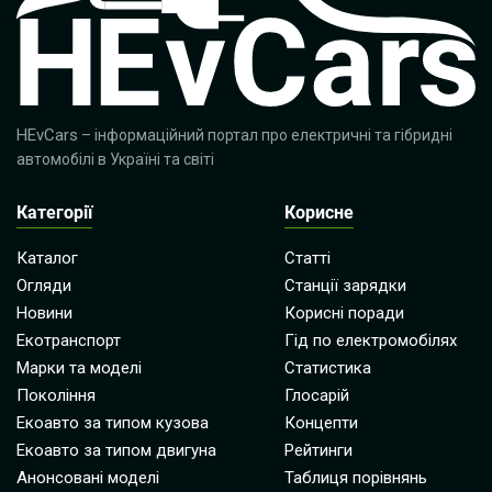
HEvCars
– інформаційний портал про електричні та гібридні
автомобілі в Україні та світі
Категорії
Корисне
Каталог
Статті
Огляди
Станції зарядки
Новини
Корисні поради
Екотранспорт
Гід по електромобілях
Марки та моделі
Статистика
Покоління
Глосарій
Екоавто за типом кузова
Концепти
Екоавто за типом двигуна
Рейтинги
Анонсовані моделі
Таблиця порівнянь