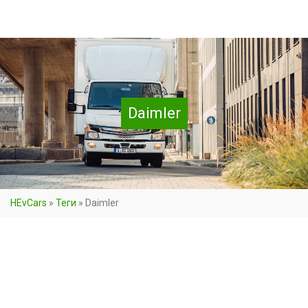
Daimler
HEvCars
»
Теги
»
Daimler