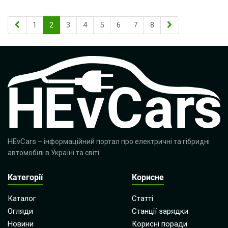
1
2
3
4
5
6
7
8
HEvCars
– інформаційний портал про електричні та гібридні
автомобілі в Україні та світі
Категорії
Корисне
Каталог
Статті
Огляди
Станції зарядки
Новини
Корисні поради