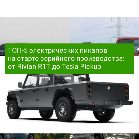
ТОП-5 электрических пикапов
на старте серийного производства:
от Rivian R1T до Tesla Pickup