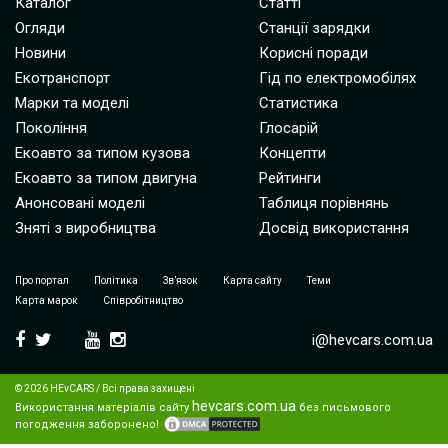
Каталог
Статті
Огляди
Станції зарядки
Новини
Корисні поради
Екотранспорт
Гід по електромобілях
Марки та моделі
Статистика
Покоління
Глосарій
Екоавто за типом кузова
Концепти
Екоавто за типом двигуна
Рейтинги
Анонсовані моделі
Таблиця порівнянь
Зняті з виробництва
Досвід використання
Про портал
Політика
Зв’язок
Карта сайту
Теми
Карта марок
Співробітництво
i@hevcars.com.ua
© 2026 HEvCARS / Всі права захищені
hevcars.com.ua
Використання матеріалів сайту
без письмового
погодження заборонено!