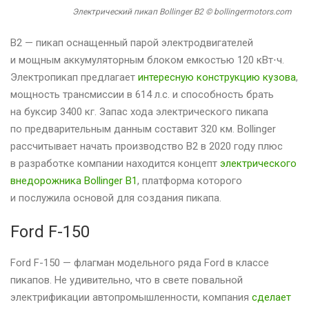
Электрический пикап Bollinger B2 © bollingermotors.com
B2 — пикап оснащенный парой электродвигателей
и мощным аккумуляторным блоком емкостью 120 кВт⋅ч.
Электропикап предлагает
интересную конструкцию кузова
,
мощность трансмиссии в 614 л.с. и способность брать
на буксир 3400 кг. Запас хода электрического пикапа
по предварительным данным составит 320 км. Bollinger
рассчитывает начать производство B2 в 2020 году плюс
в разработке компании находится концепт
электрического
внедорожника Bollinger B1
, платформа которого
и послужила основой для создания пикапа.
Ford F-150
Ford F-150 — флагман модельного ряда Ford в классе
пикапов. Не удивительно, что в свете повальной
электрификации автопромышленности, компания
сделает