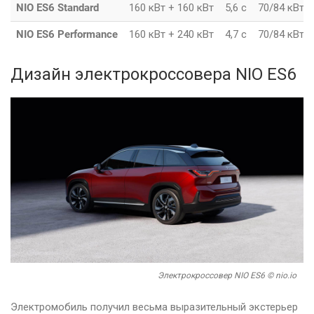
NIO ES6 Standard
160 кВт + 160 кВт
5,6 с
70/84 кВт⋅ч
NIO ES6 Performance
160 кВт + 240 кВт
4,7 с
70/84 кВт⋅ч
Дизайн электрокроссовера NIO ES6
Электрокроссовер NIO ES6 © nio.io
Электромобиль получил весьма выразительный экстерьер