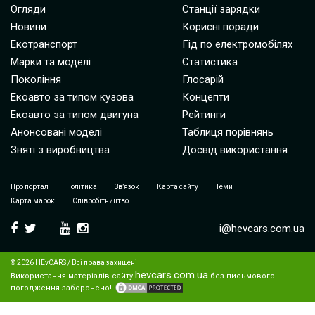
Огляди
Станції зарядки
Новини
Корисні поради
Екотранспорт
Гід по електромобілях
Марки та моделі
Статистика
Покоління
Глосарій
Екоавто за типом кузова
Концепти
Екоавто за типом двигуна
Рейтинги
Анонсовані моделі
Таблиця порівнянь
Зняті з виробництва
Досвід використання
Про портал
Політика
Зв’язок
Карта сайту
Теми
Карта марок
Співробітництво
i@hevcars.com.ua
© 2026 HEvCARS / Всі права захищені
hevcars.com.ua
Використання матеріалів сайту
без письмового
погодження заборонено!