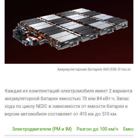
Аккумуляторная батарея NIO ES6 © nio.io
Каждая из комплектаций электромобиля имеет 2 варианта
аккумуляторной батареи емкостью 70 или 84 кВт⋅ч. Запас
хода по циклу NEDC в зависимости от емкости батареи и
версии автомобиля составляет от 410 км до 510 км.
Электродвигатели (PM и IM)
Разгон до 100 км/ч
Емкост