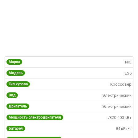
Марка
NIO
Модель
ES6
Тип кузова
Кроссовер
Вид
Электрический
Двигатель
Электрический
Мощность электродвигателя
-/320-400 кВт
Батарея
84 кВт•ч