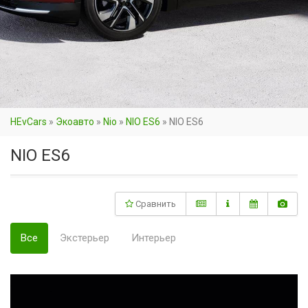
HEvCars
»
Экоавто
»
Nio
»
NIO ES6
»
NIO ES6
NIO ES6
Сравнить
Все
Экстерьер
Интерьер