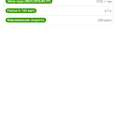
Запас хода (NEDC/EPA/WLTP)
510/-/- км
Разгон 0-100 км/ч
4.7 c
Максимальная скорость
200 км/ч