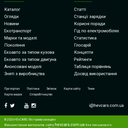
Каталог
Статті
Огляди
Станції зарядки
Новини
Корисні поради
Екотранспорт
Гід по електромобілях
Марки та моделі
Статистика
Покоління
Глосарій
Екоавто за типом кузова
Концепти
Екоавто за типом двигуна
Рейтинги
Анонсовані моделі
Таблиця порівнянь
Зняті з виробництва
Досвід використання
Про портал
Політика
Зв’язок
Карта сайту
Теми
Карта марок
Співробітництво
i@hevcars.com.ua
© 2026 HEvCARS / Всі права захищені
hevcars.com.ua
Використання матеріалів сайту
без письмового