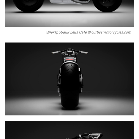
Электробайк Zeus Cafe © curtissmotorcycles.com