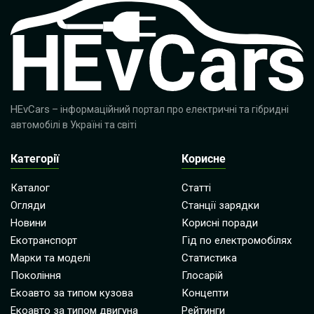
HEvCars
– інформаційний портал про електричні та гібридні
автомобілі в Україні та світі
Категорії
Корисне
Каталог
Статті
Огляди
Станції зарядки
Новини
Корисні поради
Екотранспорт
Гід по електромобілях
Марки та моделі
Статистика
Покоління
Глосарій
Екоавто за типом кузова
Концепти
Екоавто за типом двигуна
Рейтинги