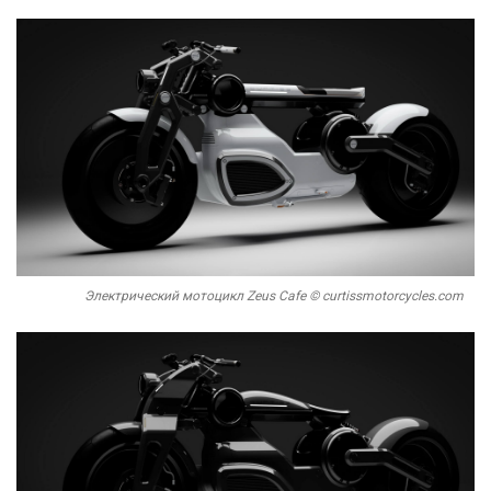
Электрический мотоцикл Zeus Cafe © curtissmotorcycles.com