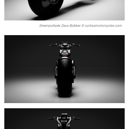
Электробайк Zeus Bobber © curtissmotorcycles.com