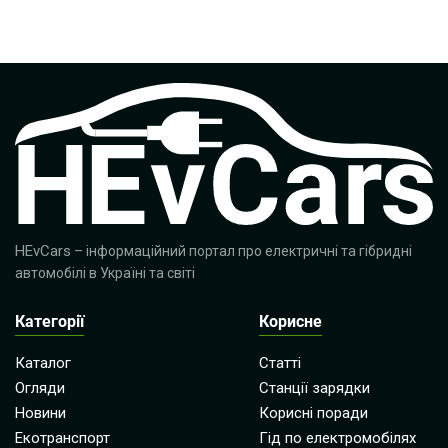
HEvCars
– інформаційний портал про електричні та гібридні
автомобілі в Україні та світі
Категорії
Корисне
Каталог
Статті
Огляди
Станції зарядки
Новини
Корисні поради
Екотранспорт
Гід по електромобілях