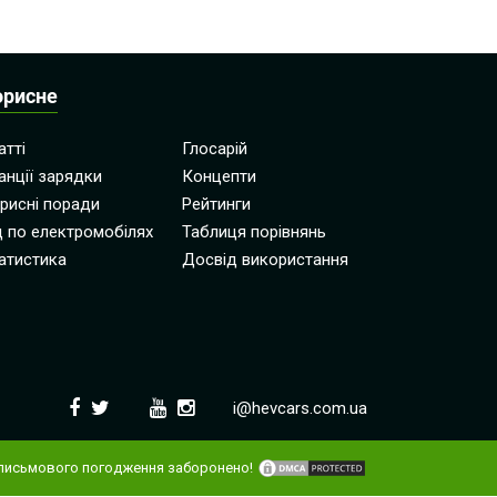
орисне
атті
Глосарій
анції зарядки
Концепти
рисні поради
Рейтинги
д по електромобілях
Таблиця порівнянь
атистика
Досвід використання
i@hevcars.com.ua
письмового погодження заборонено!