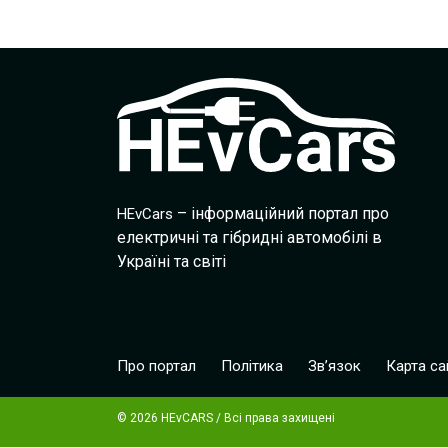
– інформаційний портал про
HEvCars
електричні та гібридні автомобілі в
Україні та світі
Про портал
Політика
Зв’язок
Карта са
© 2026 HEvCARS / Всі права захищені