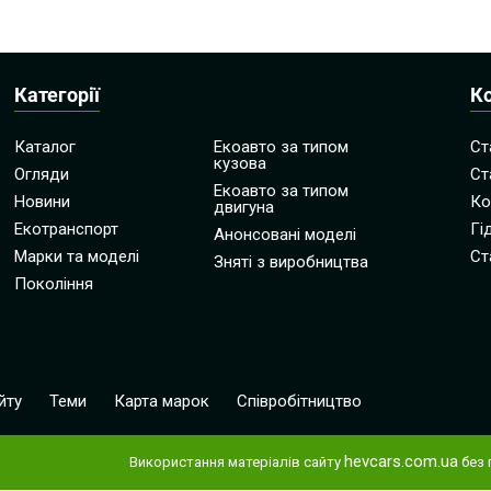
Категорії
К
Каталог
Екоавто за типом
Ст
кузова
Огляди
Ст
Екоавто за типом
Новини
Ко
двигуна
Екотранспорт
Гі
Анонсовані моделі
Марки та моделі
Ст
Зняті з виробництва
Покоління
йту
Теми
Карта марок
Співробітництво
hevcars.com.ua
Використання матеріалів сайту
без 