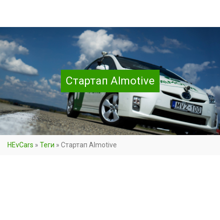
Стартап AImotive
HEvCars
»
Теги
»
Стартап AImotive