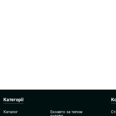
Категорії
К
Каталог
Екоавто за типом
Ст
кузова