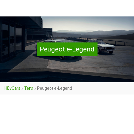
Peugeot e-Legend
HEvCars
»
Теги
»
Peugeot e-Legend