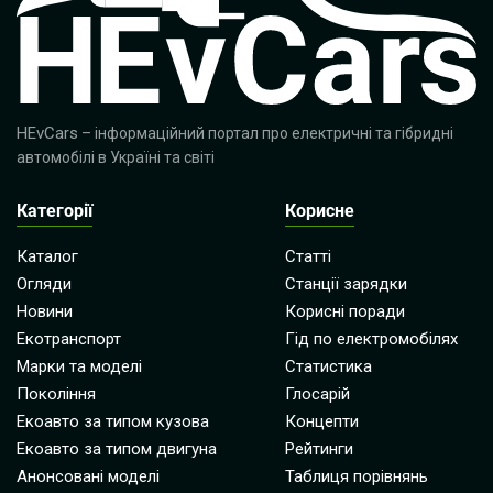
HEvCars
– інформаційний портал про електричні та гібридні
автомобілі в Україні та світі
Категорії
Корисне
Каталог
Статті
Огляди
Станції зарядки
Новини
Корисні поради
Екотранспорт
Гід по електромобілях
Марки та моделі
Статистика
Покоління
Глосарій
Екоавто за типом кузова
Концепти
Екоавто за типом двигуна
Рейтинги
Анонсовані моделі
Таблиця порівнянь