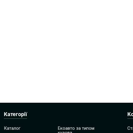
Категорії
К
Каталог
Екоавто за типом
Ст
кузова