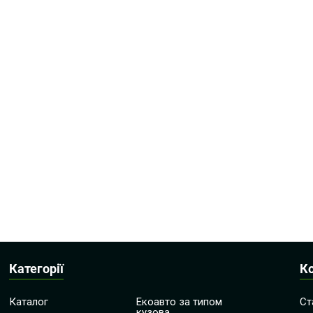
Категорії
К
Каталог
Екоавто за типом
Ст
кузова