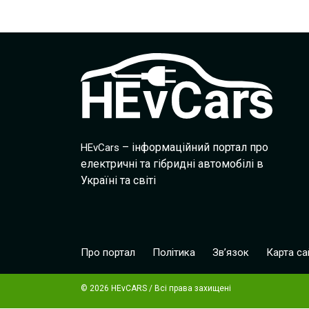
– інформаційний портал про
HEvCars
електричні та гібридні автомобілі в
Україні та світі
Про портал
Політика
Зв’язок
Карта са
© 2026 HEvCARS / Всі права захищені