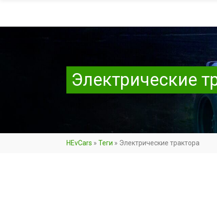
Электрические т
HEvCars
»
Теги
»
Электрические трактора