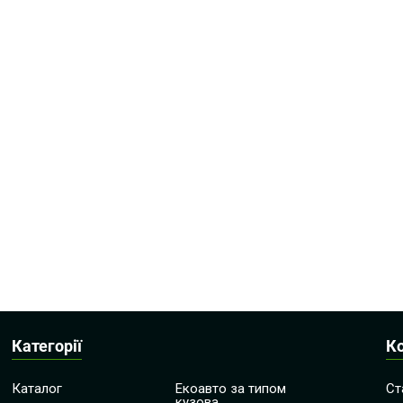
Категорії
К
Каталог
Екоавто за типом
Ст
кузова