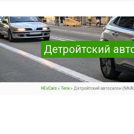
Детройтский авт
HEvCars
»
Теги
»
Детройтский автосалон (NAIA