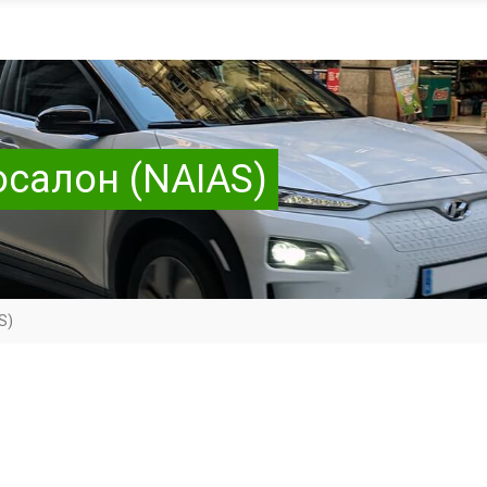
осалон (NAIAS)
S)