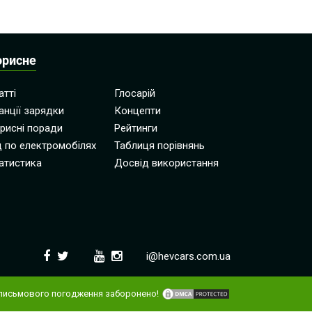
орисне
атті
Глосарій
анції зарядки
Концепти
рисні поради
Рейтинги
д по електромобілях
Таблиця порівнянь
атистика
Досвід використання
i@hevcars.com.ua
письмового погодження заборонено!