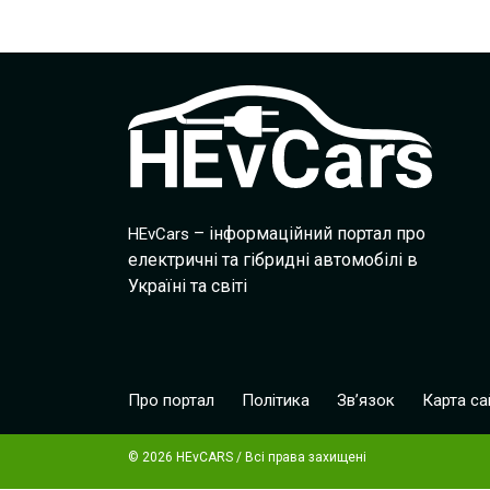
– інформаційний портал про
HEvCars
електричні та гібридні автомобілі в
Україні та світі
Про портал
Політика
Зв’язок
Карта са
© 2026 HEvCARS / Всі права захищені