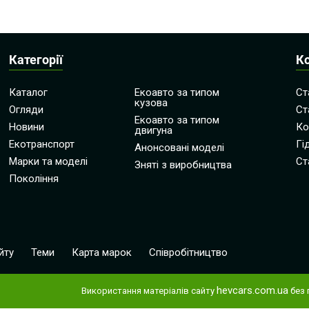
Категорії
К
Каталог
Екоавто за типом
Ст
кузова
Огляди
Ст
Екоавто за типом
Новини
Ко
двигуна
Екотранспорт
Гі
Анонсовані моделі
Марки та моделі
Ст
Зняті з виробництва
Покоління
йту
Теми
Карта марок
Співробітництво
hevcars.com.ua
Використання матеріалів сайту
без 