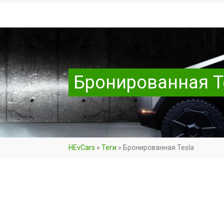
Бронированная T
HEvCars
»
Теги
»
Бронированная Tesla