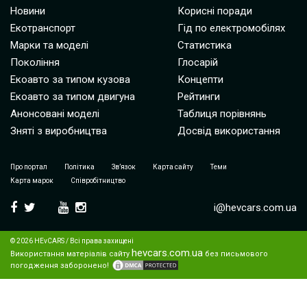
Новини
Корисні поради
Екотранспорт
Гід по електромобілях
Марки та моделі
Статистика
Покоління
Глосарій
Екоавто за типом кузова
Концепти
Екоавто за типом двигуна
Рейтинги
Анонсовані моделі
Таблиця порівнянь
Зняті з виробництва
Досвід використання
Про портал
Політика
Зв’язок
Карта сайту
Теми
Карта марок
Співробітництво
i@hevcars.com.ua
© 2026 HEvCARS / Всі права захищені
hevcars.com.ua
Використання матеріалів сайту
без письмового
погодження заборонено!