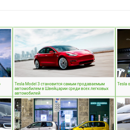
р
Tesla Model 3 становится самым продаваемым
Tesla
автомобилем в Швейцарии среди всех легковых
автомобилей