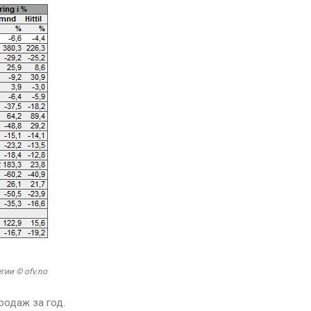
ии © ofv.no
родаж за год.