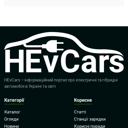
HEvCars
– інформаційний портал про електричні та гібридні
автомобілі в Україні та світі
Категорії
Корисне
Каталог
Статті
Огляди
Станції зарядки
Новини
Корисні поради