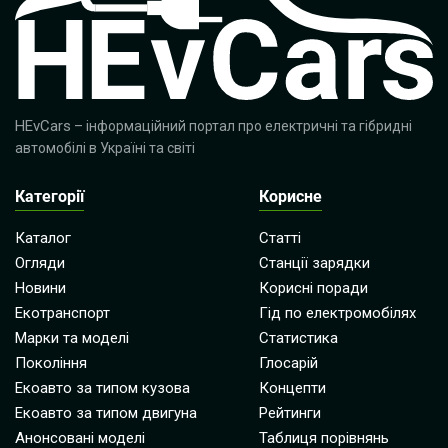
HEvCars
– інформаційний портал про електричні та гібридні
автомобілі в Україні та світі
Категорії
Корисне
Каталог
Статті
Огляди
Станції зарядки
Новини
Корисні поради
Екотранспорт
Гід по електромобілях
Марки та моделі
Статистика
Покоління
Глосарій
Екоавто за типом кузова
Концепти
Екоавто за типом двигуна
Рейтинги
Анонсовані моделі
Таблиця порівнянь