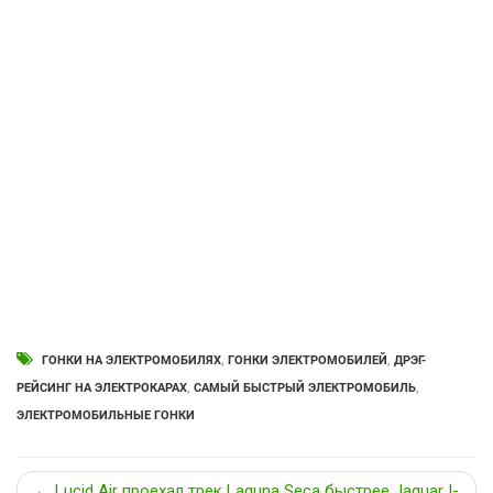
ГОНКИ НА ЭЛЕКТРОМОБИЛЯХ
,
ГОНКИ ЭЛЕКТРОМОБИЛЕЙ
,
ДРЭГ-
РЕЙСИНГ НА ЭЛЕКТРОКАРАХ
,
САМЫЙ БЫСТРЫЙ ЭЛЕКТРОМОБИЛЬ
,
ЭЛЕКТРОМОБИЛЬНЫЕ ГОНКИ
← Lucid Air проехал трек Laguna Seca быстрее Jaguar I-