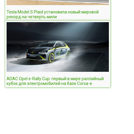
Tesla Model S Plaid установила новый мировой
рекорд на четверть мили
ADAC Opel e-Rally Cup: первый в мире раллийный
кубок для электромобилей на базе Corsa-e