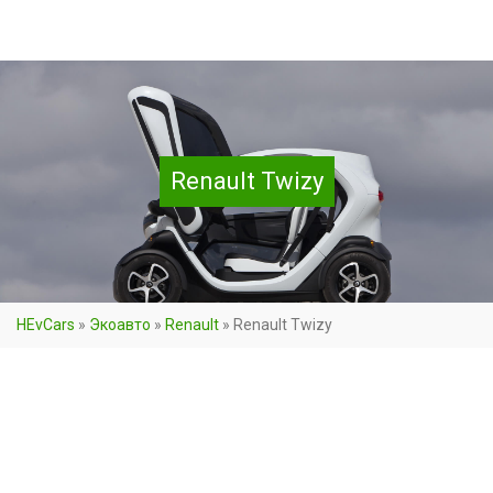
Renault Twizy
HEvCars
»
Экоавто
»
Renault
»
Renault Twizy