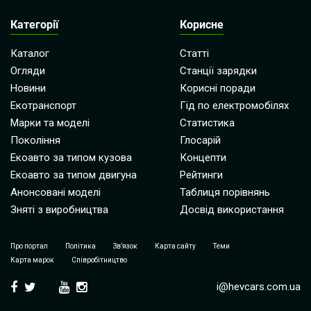
Категорії
Корисне
Каталог
Статті
Огляди
Станції зарядки
Новини
Корисні поради
Екотранспорт
Гід по електромобілях
Марки та моделі
Статистика
Покоління
Глосарій
Екоавто за типом кузова
Концепти
Екоавто за типом двигуна
Рейтинги
Анонсовані моделі
Таблиця порівнянь
Зняті з виробництва
Досвід використання
Про портал
Політика
Зв’язок
Карта сайту
Теми
Карта марок
Співробітництво
i@hevcars.com.ua