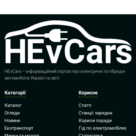
HEvCars
– інформаційний портал про електричні та гібридні
автомобілі в Україні та світі
Категорії
Корисне
Каталог
Статті
Огляди
Станції зарядки
Новини
Корисні поради
Екотранспорт
Гід по електромобілях
Марки та моделі
Статистика