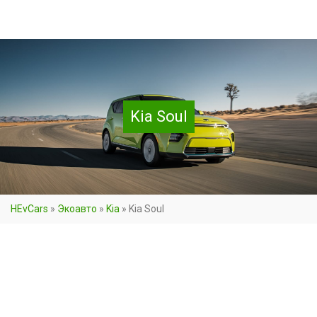
Kia Soul
HEvCars
»
Экоавто
»
Kia
»
Kia Soul